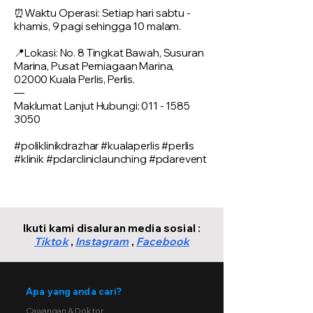
⏰Waktu Operasi: Setiap hari sabtu -
khamis, 9 pagi sehingga 10 malam.
📍Lokasi: No. 8 Tingkat Bawah, Susuran
Marina, Pusat Perniagaan Marina,
02000 Kuala Perlis, Perlis.
—
Maklumat Lanjut Hubungi:
011 - 1585
3050
#poliklinikdrazhar #kualaperlis #perlis
#klinik #pdarcliniclaunching #pdarevent
Ikuti kami disaluran media sosial :
Tiktok
,
Instagram
,
Facebook
Apa yang anda cari?
Cawangan & Doktor