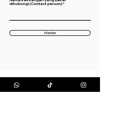
dihubungi (Contact person)
Hantar
Apa yang anda cari?
Cawangan & Doktor
Lokasi Klinik
Tentang Kami
Panel
Kerjaya