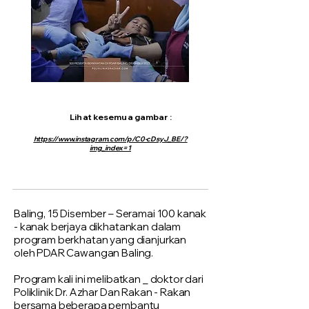
Lihat kesemua gambar :
https://www.instagram.com/p/C0-cDsyJ_BE/?
img_index=1
Baling, 15 Disember – Seramai 100 kanak
- kanak berjaya dikhatankan dalam
program berkhatan yang dianjurkan
oleh PDAR Cawangan Baling.
Program kali ini melibatkan _ doktor dari
Poliklinik Dr. Azhar Dan Rakan - Rakan
bersama beberapa pembantu