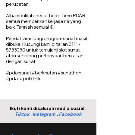
perubatan.
Alhamdulillah, hebat hero - hero PDAR
semua memberikan kerjasama yang
baik. Tahniah semua! 💪
Pendaftaran bagi program sunat masih
dibuka. Hubungi kami di talian
0111 -
5753050
untuk temujanji slot sunat
atau sebarang pertanyaan berkaitan
dengan sunat.
#pdarsunat #berkhatan #sunathon
#pdar #poliklinik
Ikuti kami disaluran media sosial :
Tiktok
,
Instagram
,
Facebook