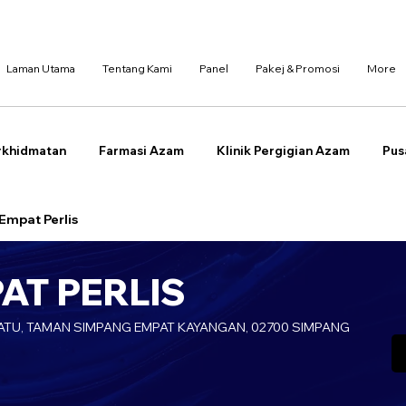
Laman Utama
Tentang Kami
Panel
Pakej & Promosi
More
rkhidmatan
Farmasi Azam
Klinik Pergigian Azam
Pus
Empat Perlis
AT PERLIS
 SATU, TAMAN SIMPANG EMPAT KAYANGAN, 02700 SIMPANG