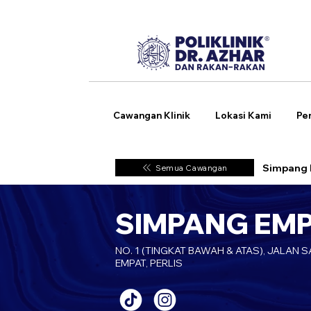
Cawangan Klinik
Lokasi Kami
Pe
Simpang 
Semua Cawangan
SIMPANG EMP
NO. 1 (TINGKAT BAWAH & ATAS), JALAN
EMPAT, PERLIS