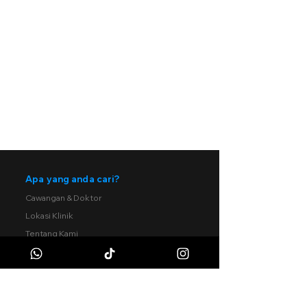
Khamis
9AM - 10PM
Jumaat
9AM - 10PM
Sabtu
9AM - 10PM
Ahad
9AM - 10PM
Apa yang anda cari?
Cawangan & Doktor
Lokasi Klinik
Tentang Kami
Panel
Kerjaya
Perkhidmatan Kami