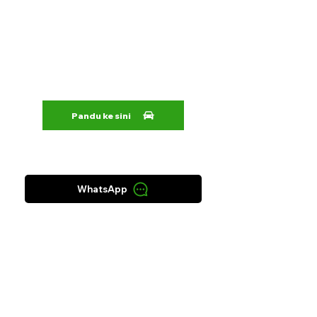
Pandu ke sini
WhatsApp
Isnin
9AM - 10PM
Selasa
9AM - 10PM
Rabu
9AM - 10PM