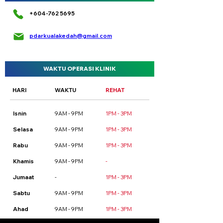
+604-762 5695
pdarkualakedah@gmail.com
WAKTU OPERASI KLINIK
HARI
WAKTU
REHAT
Isnin
9AM - 9PM
1PM - 3PM
Selasa
9AM - 9PM
1PM - 3PM
Rabu
9AM - 9PM
1PM - 3PM
Khamis
9AM - 9PM
-
Jumaat
-
1PM - 3PM
Sabtu
9AM - 9PM
1PM - 3PM
Ahad
9AM - 9PM
1PM - 3PM