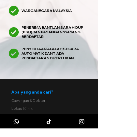
WARGANEGARA MALAYSIA
PENERIMA BANTUAN SARA HIDUP
(BSH) DAN PASANGANNYA YANG
BERDAFTAR
PENYERTAAN ADALAH SECARA
AUTOMATIK DAN TIADA
PENDAFTARAN DIPERLUKAN
Apa yang anda cari?
Cawangan & Doktor
Lokasi Klinik
Tentang Kami
Panel
Kerjaya