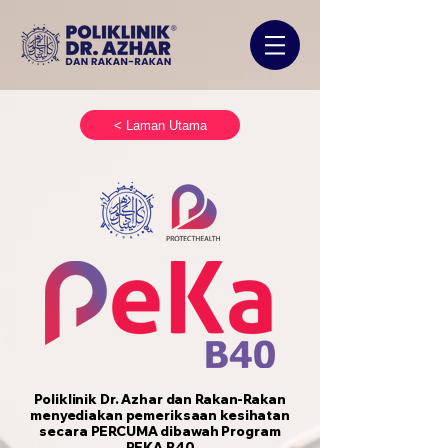
< Laman Utama
Poliklinik Dr. Azhar dan Rakan-Rakan
menyediakan pemeriksaan kesihatan
secara PERCUMA dibawah Program
PEKA B40