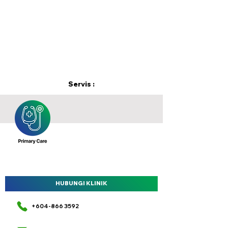
Servis :
HUBUNGI KLINIK
+604-866 3592